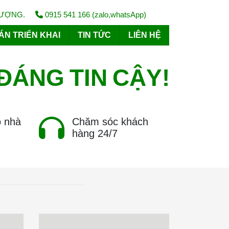
LƯỢNG.
0915 541 166 (zalo,whatsApp)
ÁN TRIỂN KHAI
TIN TỨC
LIÊN HỆ
ĐÁNG
TIN
CẬY!
o nhà
Chăm sóc khách
hàng 24/7