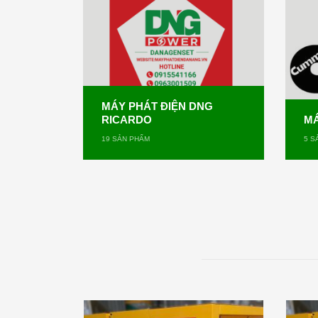
MÁY PHÁT ĐIỆN DNG
RICARDO
MÁ
19
SẢN PHẨM
5
SẢ