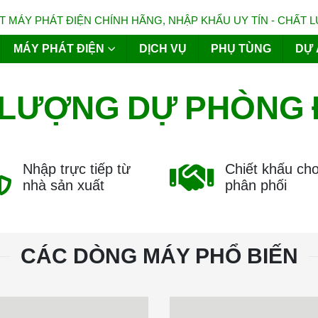
 MÁY PHÁT ĐIỆN CHÍNH HÃNG, NHẬP KHẨU UY TÍN - CHẤT 
MÁY PHÁT ĐIỆN
DỊCH VỤ
PHỤ TÙNG
DỰ 
PHÒNG
DỰ
LƯỢNG
Nhập trực tiếp từ
Chiết khấu ch
nhà sản xuất
phân phối
CÁC DÒNG MÁY PHỔ BIẾN