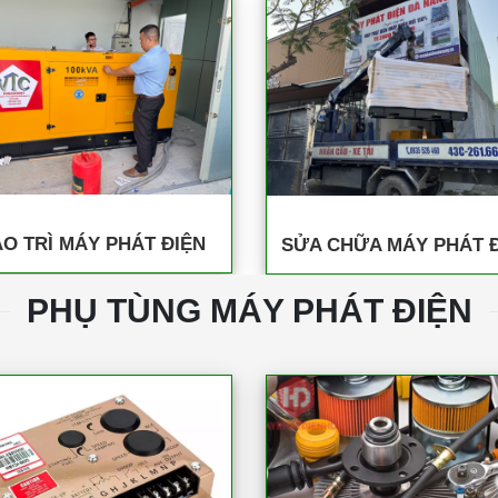
O TRÌ MÁY PHÁT ĐIỆN
SỬA CHỮA MÁY PHÁT 
PHỤ TÙNG MÁY PHÁT ĐIỆN