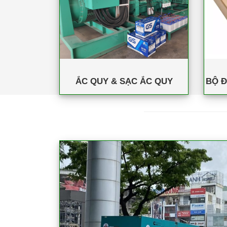
ẮC QUY & SẠC ẮC QUY
BỘ Đ