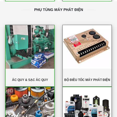
PHỤ TÙNG MÁY PHÁT ĐIỆN
ẮC QUY & SẠC ẮC QUY
BỘ ĐIỀU TỐC MÁY PHÁT ĐIỆN