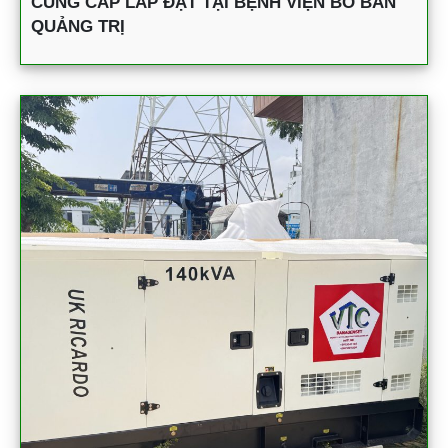
CUNG CẤP LẮP ĐẶT TẠI BỆNH VIỆN BỒ BẢN
QUẢNG TRỊ