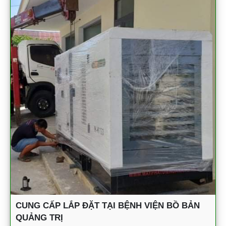
CUNG CẤP LẮP ĐẶT TẠI BỆNH VIỆN BỒ BẢN
QUẢNG TRỊ