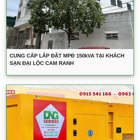
CUNG CẤP LẮP ĐẶT MPĐ 150kVA TẠI KHÁCH
SẠN ĐẠI LỘC CAM RANH