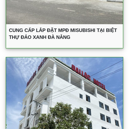
CUNG CẤP LẮP ĐẶT MPĐ MISUBISHI TẠI BIỆT
THỰ ĐẢO XANH ĐÀ NẴNG