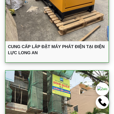
CUNG CẤP LẮP ĐẶT MÁY PHÁT ĐIỆN TẠI ĐIỆN
LỰC LONG AN