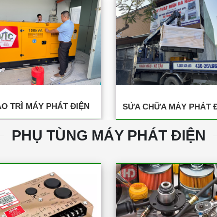
O TRÌ MÁY PHÁT ĐIỆN
SỬA CHỮA MÁY PHÁT 
PHỤ TÙNG MÁY PHÁT ĐIỆN