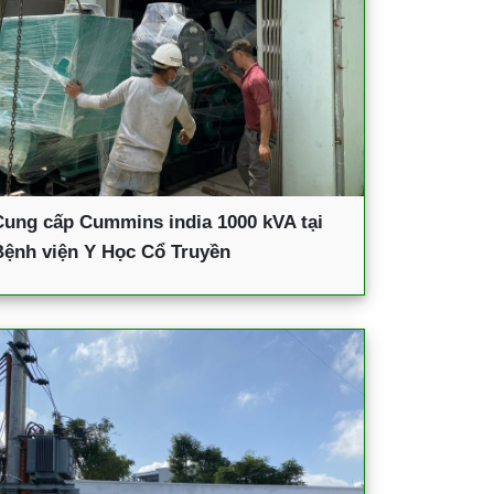
Cung cấp Cummins india 1000 kVA tại
Bệnh viện Y Học Cổ Truyền