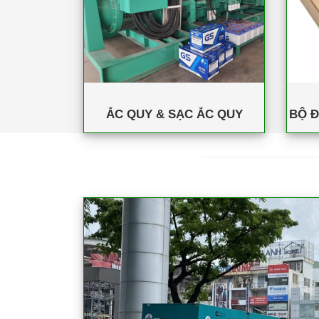
ẮC QUY & SẠC ẮC QUY
BỘ Đ