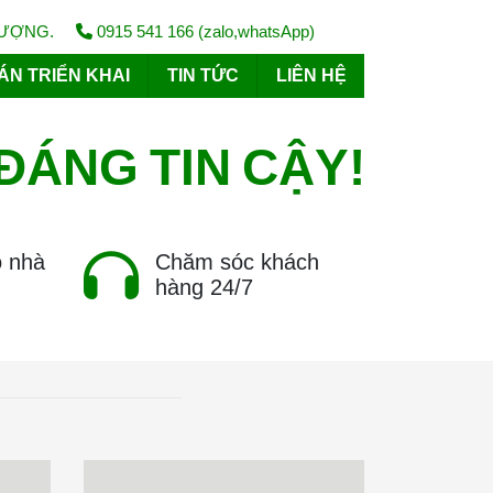
LƯỢNG.
0915 541 166 (zalo,whatsApp)
ÁN TRIỂN KHAI
TIN TỨC
LIÊN HỆ
ĐÁNG
TIN
CẬY!
o nhà
Chăm sóc khách
hàng 24/7