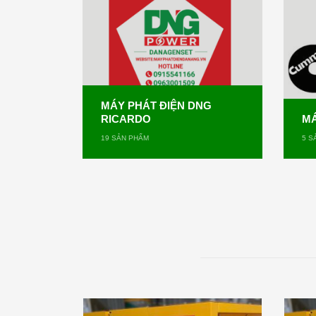
MÁY PHÁT ĐIỆN DNG
RICARDO
MÁ
19
SẢN PHẨM
5
SẢ