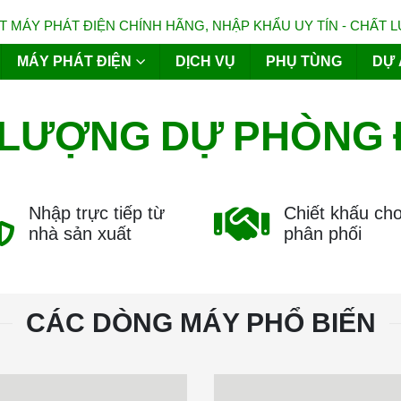
 MÁY PHÁT ĐIỆN CHÍNH HÃNG, NHẬP KHẨU UY TÍN - CHẤT 
MÁY PHÁT ĐIỆN
DỊCH VỤ
PHỤ TÙNG
DỰ 
LƯỢNG
DỰ
PHÒNG
Nhập trực tiếp từ
Chiết khấu ch
nhà sản xuất
phân phối
CÁC DÒNG MÁY PHỔ BIẾN