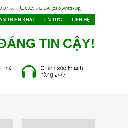
LƯỢNG.
0915 541 166 (zalo,whatsApp)
ÁN TRIỂN KHAI
TIN TỨC
LIÊN HỆ
ĐÁNG
TIN
CẬY!
o nhà
Chăm sóc khách
hàng 24/7