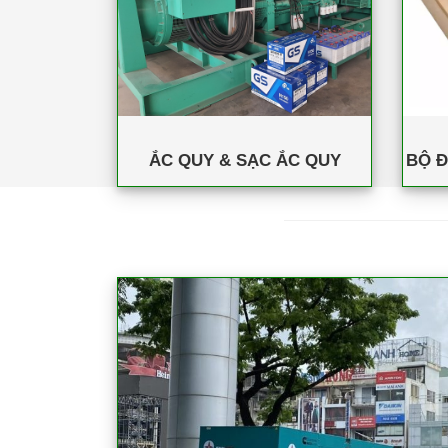
ẮC QUY & SẠC ẮC QUY
BỘ Đ