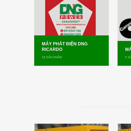
MÁY PHÁT ĐIỆN DNG
RICARDO
MÁ
19
SẢN PHẨM
5
SẢ