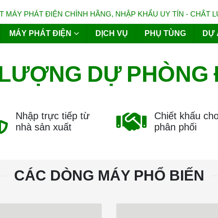
 MÁY PHÁT ĐIỆN CHÍNH HÃNG, NHẬP KHẨU UY TÍN - CHẤT 
MÁY PHÁT ĐIỆN
DỊCH VỤ
PHỤ TÙNG
DỰ 
LƯỢNG
DỰ
PHÒNG
Nhập trực tiếp từ
Chiết khấu ch
nhà sản xuất
phân phối
CÁC DÒNG MÁY PHỔ BIẾN