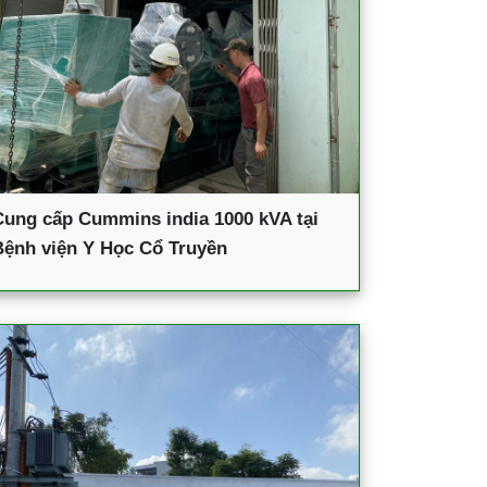
Cung cấp Cummins india 1000 kVA tại
Bệnh viện Y Học Cổ Truyền