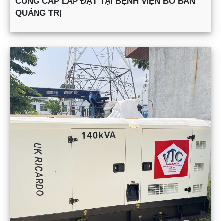
CUNG CẤP LẮP ĐẶT TẠI BỆNH VIỆN BỒ BẢN
QUẢNG TRỊ