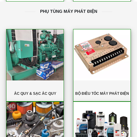
PHỤ TÙNG MÁY PHÁT ĐIỆN
ẮC QUY & SẠC ẮC QUY
BỘ ĐIỀU TỐC MÁY PHÁT ĐIỆN