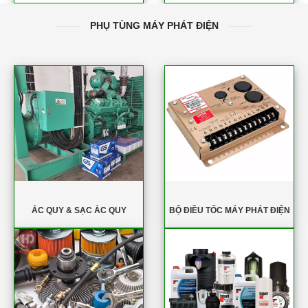
PHỤ TÙNG MÁY PHÁT ĐIỆN
ẮC QUY & SẠC ẮC QUY
BỘ ĐIỀU TỐC MÁY PHÁT ĐIỆN