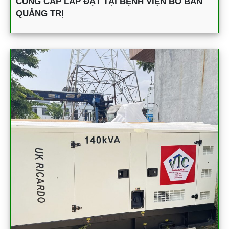
CUNG CẤP LẮP ĐẶT TẠI BỆNH VIỆN BỒ BẢN
QUẢNG TRỊ