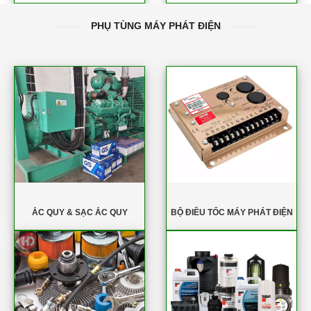
PHỤ TÙNG MÁY PHÁT ĐIỆN
ẮC QUY & SẠC ẮC QUY
BỘ ĐIỀU TỐC MÁY PHÁT ĐIỆN