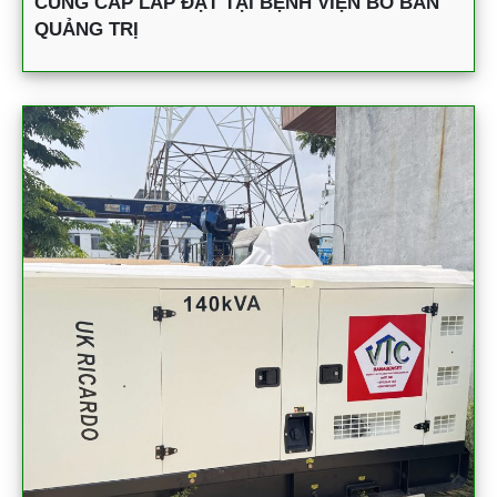
CUNG CẤP LẮP ĐẶT TẠI BỆNH VIỆN BỒ BẢN
QUẢNG TRỊ