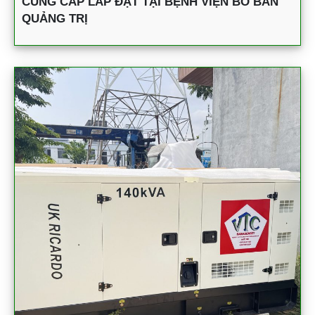
CUNG CẤP LẮP ĐẶT TẠI BỆNH VIỆN BỒ BẢN
QUẢNG TRỊ