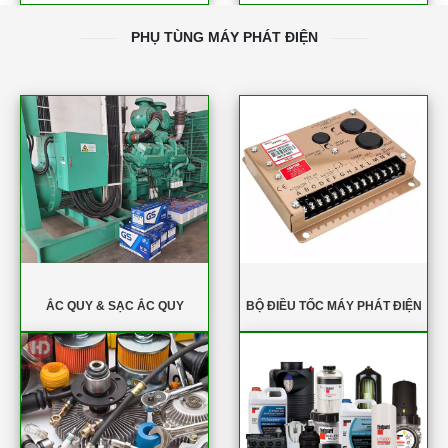
PHỤ TÙNG MÁY PHÁT ĐIỆN
ẮC QUY & SẠC ẮC QUY
BỘ ĐIỀU TỐC MÁY PHÁT ĐIỆN