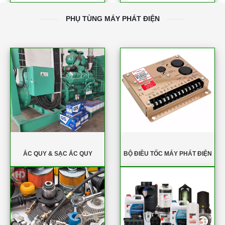
PHỤ TÙNG MÁY PHÁT ĐIỆN
ẮC QUY & SẠC ẮC QUY
BỘ ĐIỀU TỐC MÁY PHÁT ĐIỆN