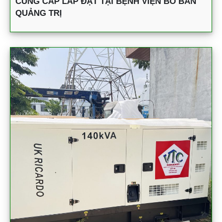
CUNG CẤP LẮP ĐẶT TẠI BỆNH VIỆN BỒ BẢN
QUẢNG TRỊ