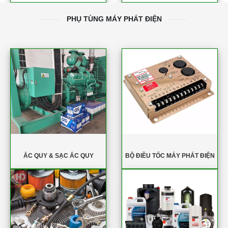
PHỤ TÙNG MÁY PHÁT ĐIỆN
ẮC QUY & SẠC ẮC QUY
BỘ ĐIỀU TỐC MÁY PHÁT ĐIỆN