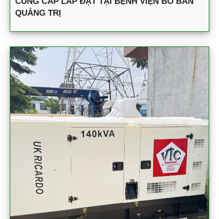
CUNG CẤP LẮP ĐẶT TẠI BỆNH VIỆN BỒ BẢN
QUẢNG TRỊ