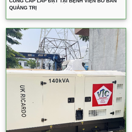
CUNG CẤP LẮP ĐẶT TẠI BỆNH VIỆN BỒ BẢN
QUẢNG TRỊ