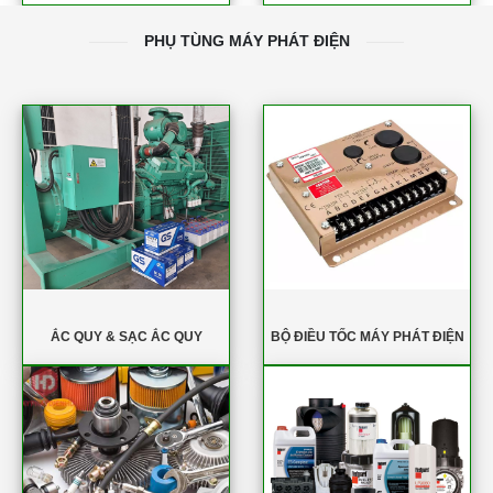
PHỤ TÙNG MÁY PHÁT ĐIỆN
ẮC QUY & SẠC ẮC QUY
BỘ ĐIỀU TỐC MÁY PHÁT ĐIỆN