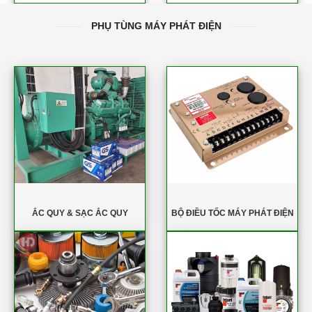
PHỤ TÙNG MÁY PHÁT ĐIỆN
ẮC QUY & SẠC ẮC QUY
BỘ ĐIỀU TỐC MÁY PHÁT ĐIỆN