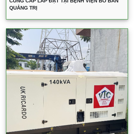
CUNG CẤP LẮP ĐẶT TẠI BỆNH VIỆN BỒ BẢN
QUẢNG TRỊ