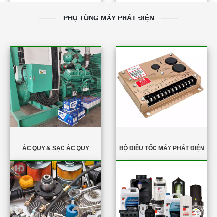
PHỤ TÙNG MÁY PHÁT ĐIỆN
ẮC QUY & SẠC ẮC QUY
BỘ ĐIỀU TỐC MÁY PHÁT ĐIỆN