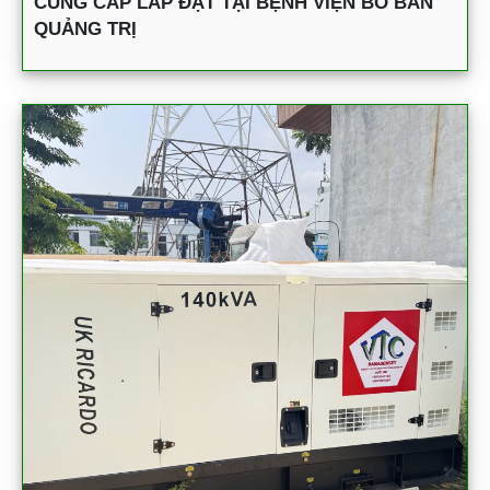
CUNG CẤP LẮP ĐẶT TẠI BỆNH VIỆN BỒ BẢN
QUẢNG TRỊ