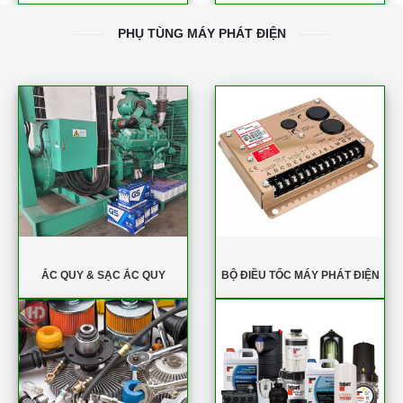
PHỤ TÙNG MÁY PHÁT ĐIỆN
ẮC QUY & SẠC ẮC QUY
BỘ ĐIỀU TỐC MÁY PHÁT ĐIỆN