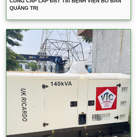
CUNG CẤP LẮP ĐẶT TẠI BỆNH VIỆN BỒ BẢN
QUẢNG TRỊ