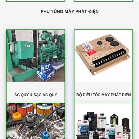
PHỤ TÙNG MÁY PHÁT ĐIỆN
ẮC QUY & SẠC ẮC QUY
BỘ ĐIỀU TỐC MÁY PHÁT ĐIỆN