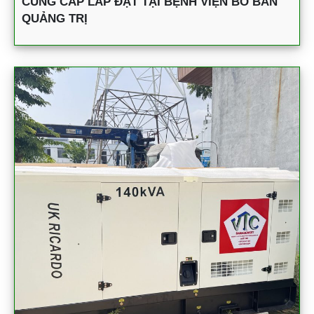
CUNG CẤP LẮP ĐẶT TẠI BỆNH VIỆN BỒ BẢN
QUẢNG TRỊ