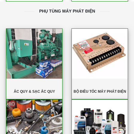
PHỤ TÙNG MÁY PHÁT ĐIỆN
ẮC QUY & SẠC ẮC QUY
BỘ ĐIỀU TỐC MÁY PHÁT ĐIỆN