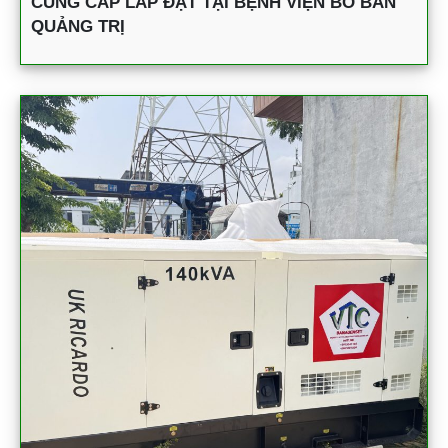
CUNG CẤP LẮP ĐẶT TẠI BỆNH VIỆN BỒ BẢN
QUẢNG TRỊ